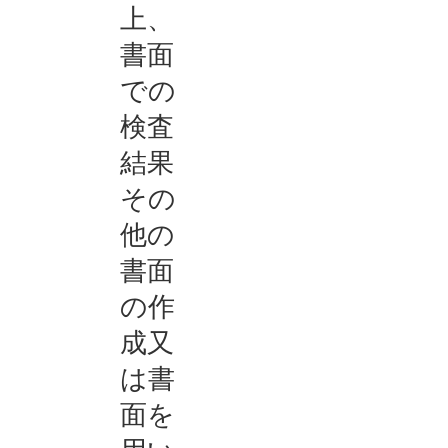
上、
書面
での
検査
結果
その
他の
書面
の作
成又
は書
面を